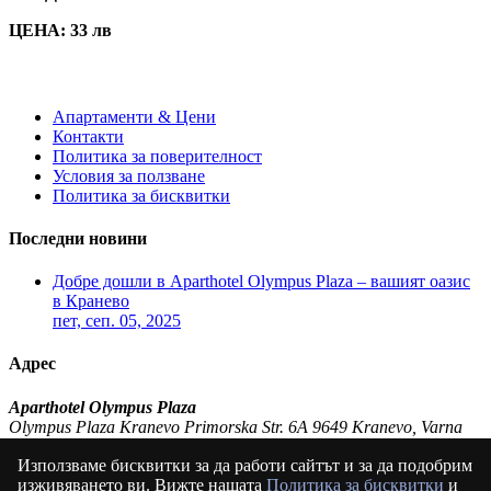
ЦЕНА: 33 лв
Апартаменти & Цени
Контакти
Политика за поверителност
Условия за ползване
Политика за бисквитки
Последни новини
Добре дошли в Aparthotel Olympus Plaza – вашият оазис
в Кранево
пет, сеп. 05, 2025
Адрес
Aparthotel Olympus Plaza
Olympus Plaza Kranevo Primorska Str. 6A 9649 Kranevo, Varna
България (BG)
Използваме бисквитки за да работи сайтът и за да подобрим
P:
+359 897 83 52 49
изживяването ви. Вижте нашата
Политика за бисквитки
и
E:
olympusplaza@abv.bg