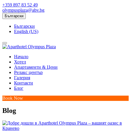
+359 897 83 52 49
olympusplaza@abv.bg
Български
Български
English (US)
Начало
Хотел
Апартаменти & Цени
Релакс център
Галерия
Контакти
Блог
Book Now
Blog