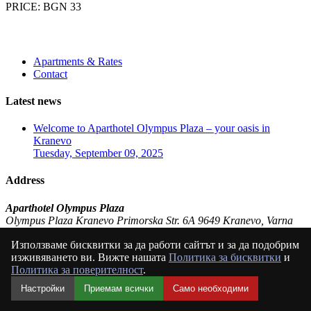
PRICE: BGN 33
Apartments & Rates
Contact
Latest news
Welcome to Aparthotel Olympus Plaza – your oasis in
Kranevo
Tuesday, September 09, 2025
Address
Aparthotel Olympus Plaza
Olympus Plaza Kranevo Primorska Str. 6A 9649 Kranevo, Varna
Bulgaria (BG)
Използваме бисквитки за да работи сайтът и за да подобрим
P:
+359 897 83 52 49
изживяването ви. Вижте нашата
Политика за бисквитки
и
E:
olympusplaza@abv.bg
Политика за поверителност
.
© ApartHotel Olympus Plaza Kranevo 2024
Настройки
Приемам всички
Само необходими
Powered by HotelRunner